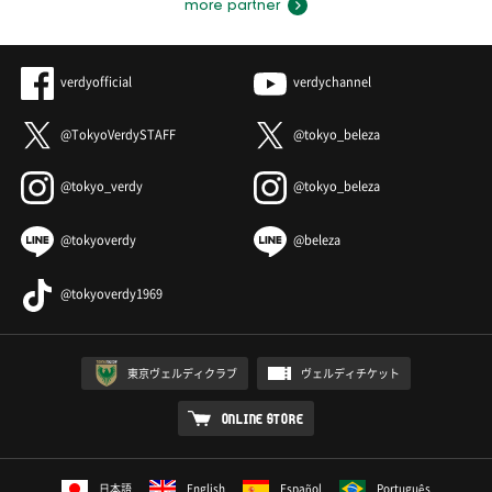
more partner
verdyofficial
verdychannel
@TokyoVerdySTAFF
@tokyo_beleza
@tokyo_verdy
@tokyo_beleza
@tokyoverdy
@beleza
@tokyoverdy1969
東京ヴェルディクラブ
ヴェルディチケット
ONLINE STORE
日本語
English
Español
Português