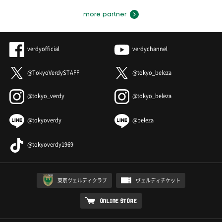
more partner
verdyofficial
verdychannel
@TokyoVerdySTAFF
@tokyo_beleza
@tokyo_verdy
@tokyo_beleza
@tokyoverdy
@beleza
@tokyoverdy1969
東京ヴェルディクラブ
ヴェルディチケット
ONLINE STORE