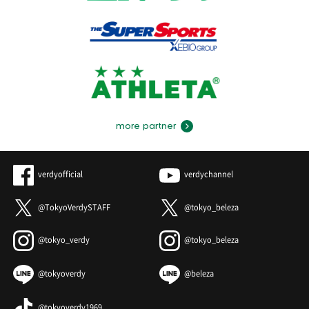
more partner
verdyofficial
verdychannel
@TokyoVerdySTAFF
@tokyo_beleza
@tokyo_verdy
@tokyo_beleza
@tokyoverdy
@beleza
@tokyoverdy1969