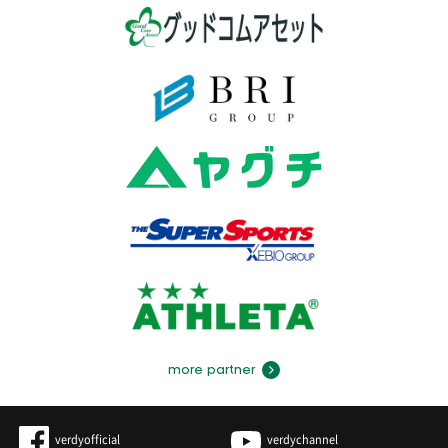
more partner
verdyofficial
verdychannel