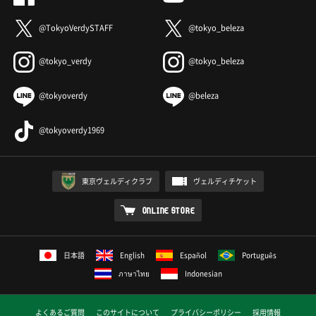
@TokyoVerdySTAFF
@tokyo_beleza
@tokyo_verdy
@tokyo_beleza
@tokyoverdy
@beleza
@tokyoverdy1969
東京ヴェルディクラブ
ヴェルディチケット
ONLINE STORE
日本語
English
Español
Português
ภาษาไทย
Indonesian
よくあるご質問
このサイトについて
プライバシーポリシー
採用情報