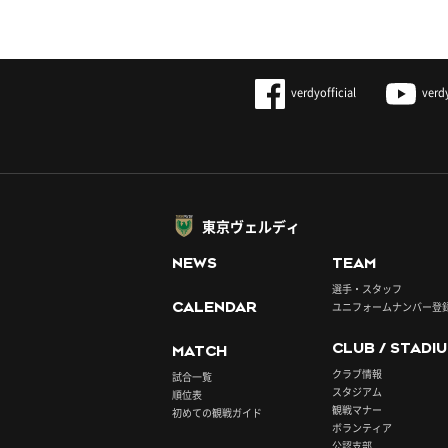
verdyofficial
verd
東京ヴェルディ
NEWS
TEAM
選手・スタッフ
CALENDAR
ユニフォームナンバー登
CLUB / STADI
MATCH
クラブ情報
試合一覧
スタジアム
順位表
観戦マナー
初めての観戦ガイド
ボランティア
公認支部