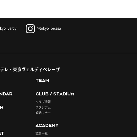
kyo_verdy
@tokyo_beleza
テレ・東京ヴェルディベレーザ
S
TEAM
NDAR
CLUB / STADIUM
クラブ情報
H
スタジアム
観戦マナー
ACADEMY
ET
試合一覧