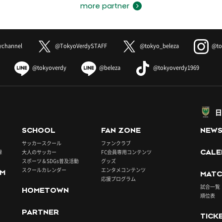
more partner
ychannel
@TokyoVerdySTAFF
@tokyo_beleza
@to
@tokyoverdy
@beleza
@tokyoverdy1969
日
SCHOOL
FAN ZONE
NEW
サッカースクール
ファンクラブ
録
大人のサッカー
FC会員専用コンテンツ
CALE
スポーツ＆SDGs普及活動
グッズ
スクールカレンダー
エンタメコンテンツ
UM
MATC
応援プログラム
試合一覧
HOMETOWN
順位表
PARTNER
TICK