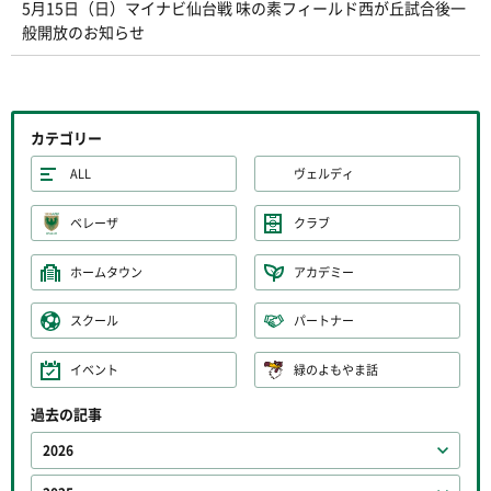
5月15日（日）マイナビ仙台戦 味の素フィールド西が丘試合後一
般開放のお知らせ
カテゴリー
ALL
ヴェルディ
ベレーザ
クラブ
ホームタウン
アカデミー
スクール
パートナー
イベント
緑のよもやま話
過去の記事
2026