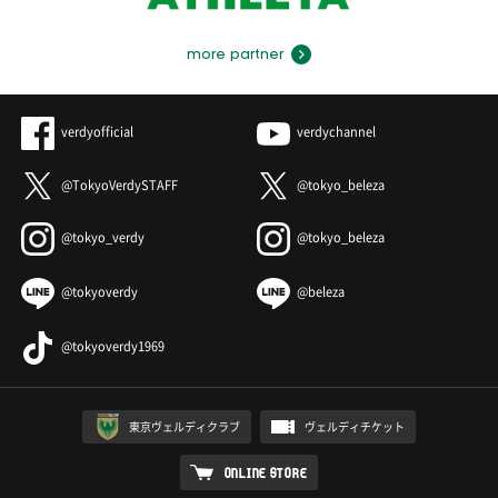
more partner
verdyofficial
verdychannel
@TokyoVerdySTAFF
@tokyo_beleza
@tokyo_verdy
@tokyo_beleza
@tokyoverdy
@beleza
@tokyoverdy1969
東京ヴェルディクラブ
ヴェルディチケット
ONLINE STORE