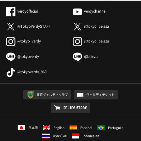
verdyofficial
verdychannel
@TokyoVerdySTAFF
@tokyo_beleza
@tokyo_verdy
@tokyo_beleza
@tokyoverdy
@beleza
@tokyoverdy1969
東京ヴェルディクラブ
ヴェルディチケット
ONLINE STORE
日本語
English
Español
Português
ภาษาไทย
Indonesian