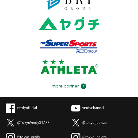
more partner
verdyofficial
verdychannel
@TokyoVerdySTAFF
@tokyo_beleza
@tokyo_verdy
@tokyo_beleza