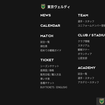
東京ヴェルディ
NEWS
TEAM
選手・スタッフ
CALENDAR
ユニフォームナンバー登
CLUB / STADI
MATCH
クラブ情報
試合一覧
スタジアム
順位表
観戦マナー
初めての観戦ガイド
ボランティア
公認支部
TICKET
シーズンチケット
ACADEMY
座席図 / 価格
試合一覧
販売日程 / 購入方法
選手・スタッフ
車いす席
アカデミースタッフ
各種チケット
BUY TICKETS（ENGLISH）