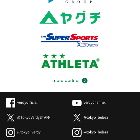
more partner
verdyofficial
verdychannel
@TokyoVerdySTAFF
@tokyo_beleza
@tokyo_verdy
@tokyo_beleza