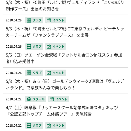
5/3（木・祝）FC町田ゼルビア戦 ヴェルディランド『こいのぼり
制作ブース』出展のお知らせ
2018.04.29
クラブ
イベント
5/3（木・祝）FC町田ゼルビア戦にて東京ヴェルディ ビーチサッ
カーチームが『ファンクラブブース』 を出展
2018.04.26
クラブ
イベント
5/6（日）ツエーゲン金沢戦『フットサル合コンin味スタ』参加
者申込み受付中
2018.04.26
クラブ
イベント
5/3（木・祝）＆ 6（日）ゴールデンウィーク2連戦は『ヴェルデ
ィランド』で家族みんなで楽しもう！
2018.04.22
スクール
イベント
4/7（土）岐阜戦『サッカースクール始業式in味スタ』および
『公認支部トップチーム体感ツアー』実施報告
2018.04.22
クラブ
イベント