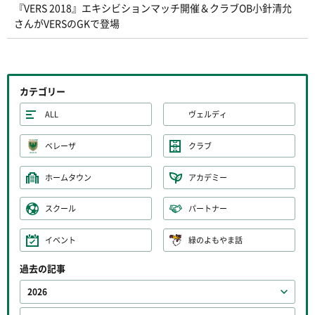
『VERS 2018』エキシビションマッチ開催＆クラブOB小針清允
さんがVERSのGKで登場
カテゴリー
ALL
ヴェルディ
ベレーザ
クラブ
ホームタウン
アカデミー
スクール
パートナー
イベント
緑のよもやま話
過去の記事
2026