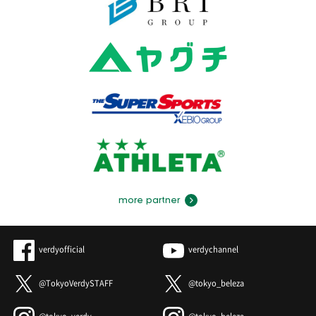
more partner
verdyofficial
verdychannel
@TokyoVerdySTAFF
@tokyo_beleza