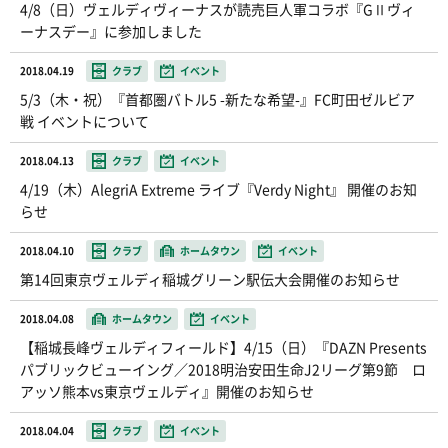
4/8（日）ヴェルディヴィーナスが読売巨人軍コラボ『GⅡヴィ
ーナスデー』に参加しました
2018.04.19
クラブ
イベント
5/3（木・祝）『首都圏バトル5 -新たな希望-』FC町田ゼルビア
戦 イベントについて
2018.04.13
クラブ
イベント
4/19（木）AlegriA Extreme ライブ『Verdy Night』 開催のお知
らせ
2018.04.10
クラブ
ホームタウン
イベント
第14回東京ヴェルディ稲城グリーン駅伝大会開催のお知らせ
2018.04.08
ホームタウン
イベント
【稲城長峰ヴェルディフィールド】4/15（日）『DAZN Presents
パブリックビューイング／2018明治安田生命J2リーグ第9節 ロ
アッソ熊本vs東京ヴェルディ』開催のお知らせ
2018.04.04
クラブ
イベント