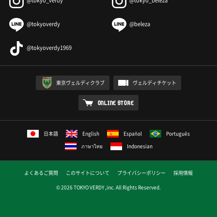
@tokyo_verdy
@tokyo_beleza
@tokyoverdy
@beleza
@tokyoverdy1969
東京ヴェルディクラブ
ヴェルディチケット
ONLINE STORE
日本語
English
Español
Português
ภาษาไทย
Indonesian
よくあるご質問
このサイトについて
プライバシーポリシー
採用情報
© 2026 TOKYO VERDY ,inc. All Rights Reserved.