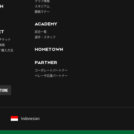
クラブ情報
H
スタジアム
観戦マナー
ACADEMY
ET
試合一覧
選手・スタッフ
チケット
価格
HOMETOWN
/ 購入方法
PARTNER
コーポレートパートナー
ベレーザ応援パートナー
STORE
Indonesian