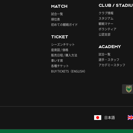
CLUB / STADI
MATCH
クラブ情報
試合一覧
スタジアム
順位表
観戦マナー
初めての観戦ガイド
ボランティア
公認支部
TICKET
シーズンチケット
ACADEMY
座席図 / 価格
試合一覧
販売日程 / 購入方法
選手・スタッフ
車いす席
アカデミースタッフ
各種チケット
BUY TICKETS（ENGLISH）
日本語