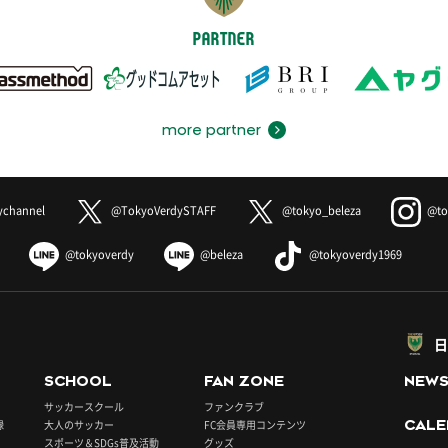
PARTNER
more partner
ychannel
@TokyoVerdySTAFF
@tokyo_beleza
@to
@tokyoverdy
@beleza
@tokyoverdy1969
日
SCHOOL
FAN ZONE
NEW
サッカースクール
ファンクラブ
録
大人のサッカー
FC会員専用コンテンツ
CALE
スポーツ＆SDGs普及活動
グッズ