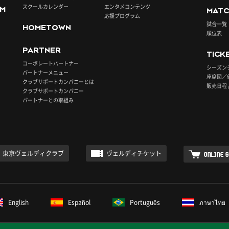
スクールカレンダー
エンタメコンテンツ
UM
MATC
応援プログラム
試合一覧
HOMETOWN
順位表
PARTNER
TICK
コーポレートパートナー
シーズン
パートナーメニュー
座席図／
クラブサポートカンパニーとは
販売日程 
クラブサポートカンパニー
パートナーとの取組み
東京ヴェルディクラブ
ヴェルディチケット
ONLINE 
English
Español
Português
ภาษาไทย