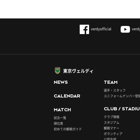
verdyofficial
verd
東京ヴェルディ
NEWS
TEAM
選手・スタッフ
CALENDAR
ユニフォームナンバー登
CLUB / STADI
MATCH
クラブ情報
試合一覧
スタジアム
順位表
観戦マナー
初めての観戦ガイド
ボランティア
公認支部