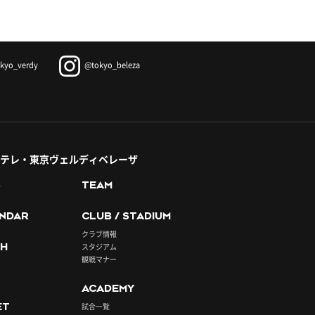
kyo_verdy
@tokyo_beleza
テレ・東京ヴェルディベレーザ
S
TEAM
NDAR
CLUB / STADIUM
クラブ情報
H
スタジアム
観戦マナー
ACADEMY
ET
試合一覧