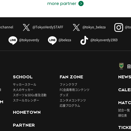
more partner
ychannel
@TokyoVerdySTAFF
@tokyo_beleza
@to
@tokyoverdy
@beleza
@tokyoverdy1969
日
SCHOOL
FAN ZONE
NEW
サッカースクール
ファンクラブ
録
大人のサッカー
FC会員専用コンテンツ
CALE
スポーツ＆SDGs普及活動
グッズ
スクールカレンダー
エンタメコンテンツ
UM
MATC
応援プログラム
試合一覧
HOMETOWN
順位表
PARTNER
TICK