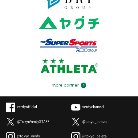
more partner
verdyofficial
verdychannel
@TokyoVerdySTAFF
@tokyo_beleza
@tokyo_verdy
@tokyo_beleza