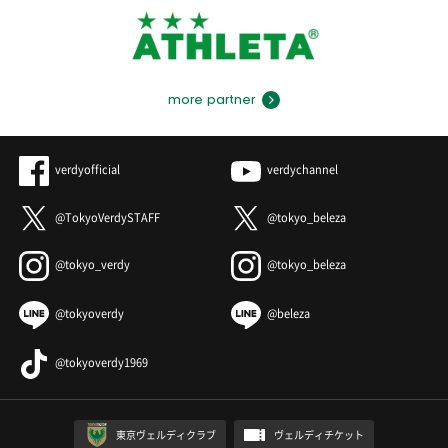
more partner
verdyofficial
verdychannel
@TokyoVerdySTAFF
@tokyo_beleza
@tokyo_verdy
@tokyo_beleza
@tokyoverdy
@beleza
@tokyoverdy1969
東京ヴェルディクラブ
ヴェルディチケット