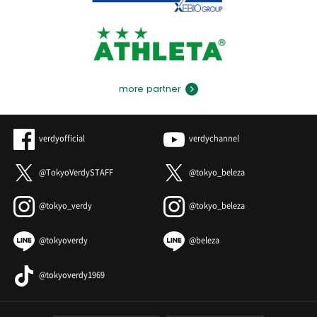
more partner
verdyofficial
verdychannel
@TokyoVerdySTAFF
@tokyo_beleza
@tokyo_verdy
@tokyo_beleza
@tokyoverdy
@beleza
@tokyoverdy1969