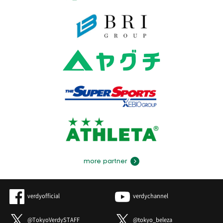
more partner
verdyofficial
verdychannel
@TokyoVerdySTAFF
@tokyo_beleza