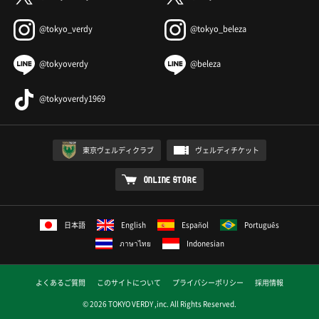
@tokyo_verdy
@tokyo_beleza
@tokyoverdy
@beleza
@tokyoverdy1969
東京ヴェルディクラブ
ヴェルディチケット
ONLINE STORE
日本語
English
Español
Português
ภาษาไทย
Indonesian
よくあるご質問
このサイトについて
プライバシーポリシー
採用情報
© 2026 TOKYO VERDY ,inc. All Rights Reserved.