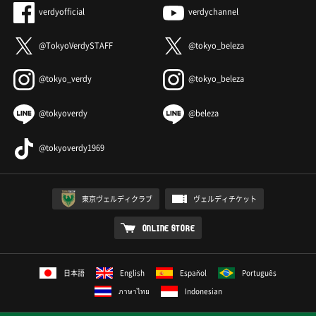
verdyofficial
verdychannel
@TokyoVerdySTAFF
@tokyo_beleza
@tokyo_verdy
@tokyo_beleza
@tokyoverdy
@beleza
@tokyoverdy1969
東京ヴェルディクラブ
ヴェルディチケット
ONLINE STORE
日本語
English
Español
Português
ภาษาไทย
Indonesian