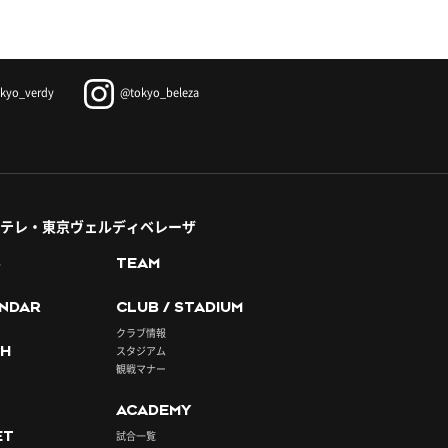
kyo_verdy
@tokyo_beleza
テレ・東京ヴェルディベレーザ
S
TEAM
NDAR
CLUB / STADIUM
クラブ情報
H
スタジアム
観戦マナー
ACADEMY
ET
試合一覧