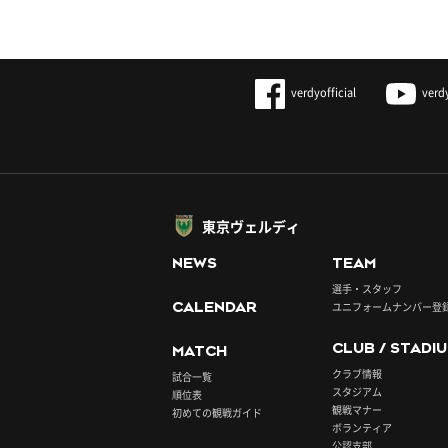
verdyofficial
verd
東京ヴェルディ
NEWS
TEAM
選手・スタッフ
CALENDAR
ユニフォームナンバー登
CLUB / STADI
MATCH
クラブ情報
試合一覧
スタジアム
順位表
観戦マナー
初めての観戦ガイド
ボランティア
公認支部