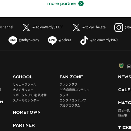
more partner
ychannel
@TokyoVerdySTAFF
@tokyo_beleza
@to
@tokyoverdy
@beleza
@tokyoverdy1969
日
SCHOOL
FAN ZONE
NEW
サッカースクール
ファンクラブ
録
大人のサッカー
FC会員専用コンテンツ
CALE
スポーツ＆SDGs普及活動
グッズ
スクールカレンダー
エンタメコンテンツ
UM
MATC
応援プログラム
試合一覧
HOMETOWN
順位表
PARTNER
TICK